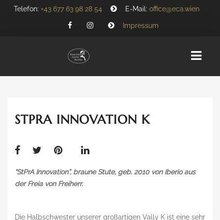
Telefon:
+43 677 63 98 28 54
E-Mail:
office@eca.wien
Impressum
HOME
STPRA INNOVATION K
ÜBER UNS
TEAM
GESCHICHTE
“StPrA Innovation”, braune Stute, geb. 2010 von Iberio aus
PARTNER
der Freia von Freiherr.
REITANLAGE
Die Halbschwester unserer großartigen Vally K ist eine sehr