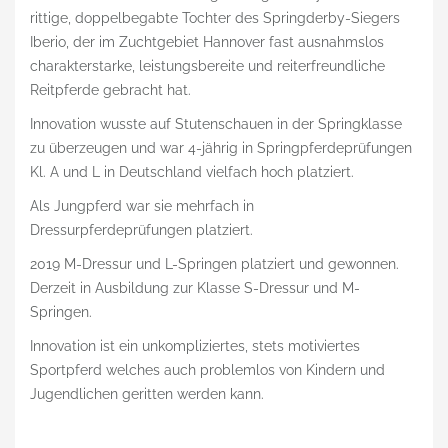
EINSTELLBEDINGUNGEN
rittige, doppelbegabte Tochter des Springderby-Siegers
Iberio, der im Zuchtgebiet Hannover fast ausnahmslos
TRAININGSMÖGLICHKEITEN
charakterstarke, leistungsbereite und reiterfreundliche
PFERDE/ZUCHT
Reitpferde gebracht hat.
Innovation wusste auf Stutenschauen in der Springklasse
ERFOLGE
zu überzeugen und war 4-jährig in Springpferdeprüfungen
HENGSTE
Kl. A und L in Deutschland vielfach hoch platziert.
Als Jungpferd war sie mehrfach in
VERKAUFSPFERDE
Dressurpferdeprüfungen platziert.
FOTOGALLERIE
2019 M-Dressur und L-Springen platziert und gewonnen.
KONTAKT
Derzeit in Ausbildung zur Klasse S-Dressur und M-
Springen.
Innovation ist ein unkompliziertes, stets motiviertes
Sportpferd welches auch problemlos von Kindern und
Jugendlichen geritten werden kann.