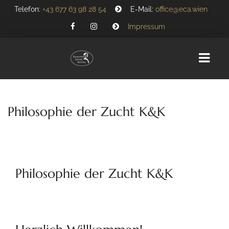
Telefon:
+43 677 63 98 28 54
E-Mail:
office@eca.wien
Impressum
HOME
Philosophie der Zucht K&K
ÜBER UNS
TEAM
GESCHICHTE
Philosophie der Zucht K&K
PARTNER
REITANLAGE