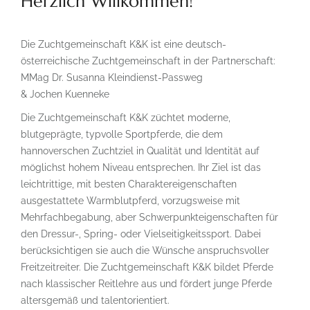
Herzlich Willkommen!
EINSTELLBEDINGUNGEN
TRAININGSMÖGLICHKEITEN
Die Zuchtgemeinschaft K&K ist eine deutsch-
PFERDE/ZUCHT
österreichische Zuchtgemeinschaft in der Partnerschaft:
MMag Dr. Susanna Kleindienst-Passweg
ERFOLGE
& Jochen Kuenneke
HENGSTE
Die Zuchtgemeinschaft K&K züchtet moderne,
blutgeprägte, typvolle Sportpferde, die dem
VERKAUFSPFERDE
hannoverschen Zuchtziel in Qualität und Identität auf
möglichst hohem Niveau entsprechen. Ihr Ziel ist das
FOTOGALLERIE
leichtrittige, mit besten Charaktereigenschaften
KONTAKT
ausgestattete Warmblutpferd, vorzugsweise mit
Mehrfachbegabung, aber Schwerpunkteigenschaften für
den Dressur-, Spring- oder Vielseitigkeitssport. Dabei
berücksichtigen sie auch die Wünsche anspruchsvoller
Freitzeitreiter. Die Zuchtgemeinschaft K&K bildet Pferde
nach klassischer Reitlehre aus und fördert junge Pferde
altersgemäß und talentorientiert.