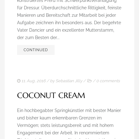
EINSTELLBEDINGUNGEN
konstruiertes Pferd mit Schwerpunktveranlagung
für Dressur. Überdurchschnittliche Rittigkeit, feinste
TRAININGSMÖGLICHKEITEN
Manieren und Bereitschaft zur Mitarbeit bei jeder
Aufgabe zeichnen ihn besonders aus. Der begehrte
PFERDE/ZUCHT
Vater Dancier und ein exzellenter Mutterstamm,
der zum Besten der...
ERFOLGE
CONTINUED
HENGSTE
VERKAUFSPFERDE
FOTOGALLERIE
11. Aug.. 2016
/ by
Sebastian Jilly
/
/
0 comments
KONTAKT
COCONUT CREAM
Ein hochbegabter Springkünstler mit bester Manier
und bisher kaum erkennbaren Grenzen im
Vermögen; stets leistungsbereit und mit hohem
Engagement bei der Arbeit. In renommiertem