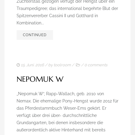
Züchterstall gezogen verfügt der Hengst über ein
Traumpedigree; das international begehrte Blut der
Spitzenvererber Cassini II und Gotthard in
Kombination...
CONTINUED
15. Juni. 2016
/ by
toolroom
/
/
0 comments
NEPOMUK W
„Nepomuk W“, Rapp-Wallach, geb. 2010 von
Nemax. Die ehemalige Pony-Hengst wurde 2012 für
das Pferdestammbuch Weser-Ems gekört. Er
verfügt über drei über- durchschnittliche
Grundangarten, bei denen insbesondere die
außerordentlich aktive Hinterhand mit bereits